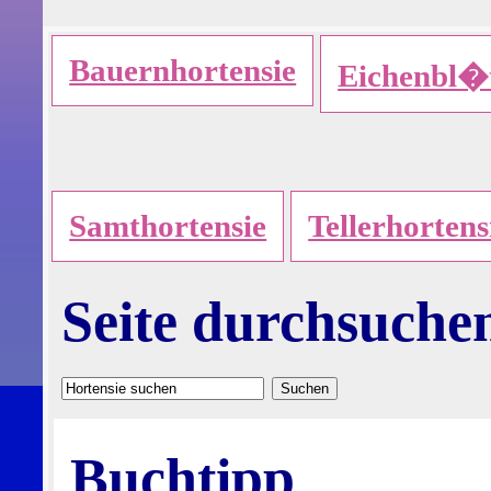
Bauernhortensie
Eichenbl�t
Samthortensie
Tellerhortens
Seite durchsuche
Buchtipp