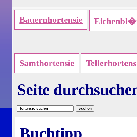
Bauernhortensie
Eichenbl�t
Samthortensie
Tellerhortens
Seite durchsuche
Buchtipp