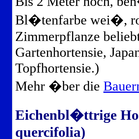
Bis 2 Meter hoch, ben
Bl�tenfarbe wei�, ros
Zimmerpflanze beliebt
Gartenhortensie, Japa
Topfhortensie.)
Mehr �ber die
Bauern
Eichenbl�ttrige Ho
quercifolia)