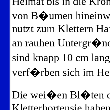
Heimat bis in die Kro
von B�umen hineinw�
nutzt zum Klettern Ha
an rauhen Untergr�nd
sind knapp 10 cm lang
verf�rben sich im Her
Die wei�en Bl�ten 
Kletterhortensie habe