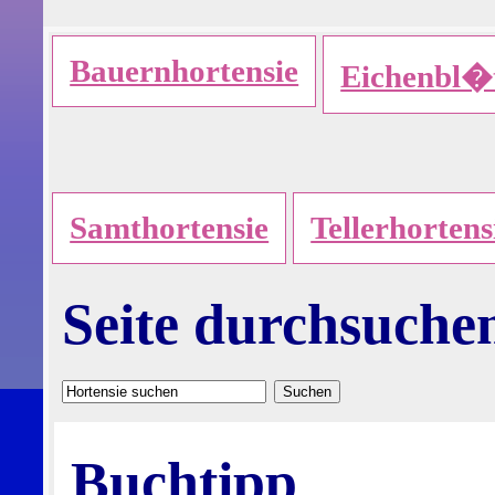
Bauernhortensie
Eichenbl�t
Samthortensie
Tellerhortens
Seite durchsuche
Buchtipp