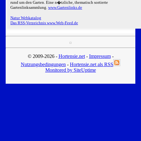
rund um den Garten. Eine n�tzliche, thematisch sortierte
Gartenlinksammlung.
www.Gartenlinks.de
Natur Webkatalog
Das RSS-Verzeichnis www.Web-Feed.de
© 2009-2026 -
Hortensie.net
-
Impressum
-
Nutzungsbedingungen
-
Hortensie.net als RSS
Monitored by SiteUptime